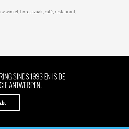
 uw winkel, horecazaak, café, restaurant,
ING SINDS 1993 EN IS DE
CIE ANTWERPEN.
s.be