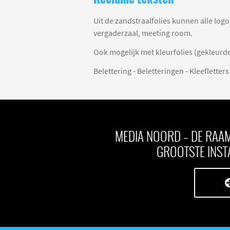
Uit de zandstraalfolies kunnen alle logo
vergaderzaal, meeting room.
Ook mogelijk met kleurfolies (gekleurde 
Belettering - Beletteringen - Kleefletters
MEDIA NOORD – DE RAAMF
GROOTSTE INST