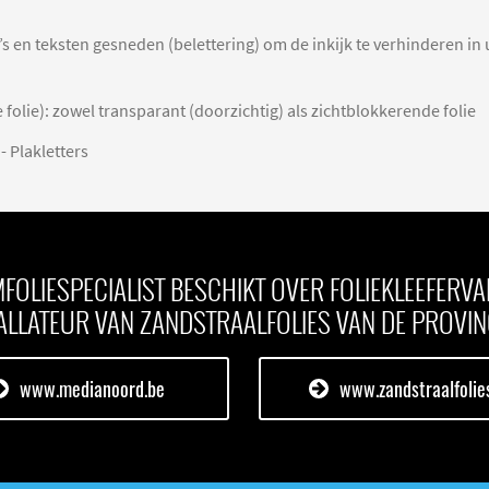
’s en teksten gesneden (belettering) om de inkijk te verhinderen in
folie): zowel transparant (doorzichtig) als zichtblokkerende folie
 - Plakletters
OLIESPECIALIST BESCHIKT OVER FOLIEKLEEFERVAR
ALLATEUR VAN ZANDSTRAALFOLIES VAN DE PROVIN
www.medianoord.be
www.zandstraalfolie